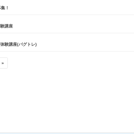
募集！
体験講座
ッグ体験講座(バグトレ)
»