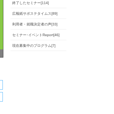
終了したセミナー[114]
広報紙サポステタイムス[89]
利用者・就職決定者の声[33]
セミナー･イベントReport[46]
現在募集中のプログラム[7]