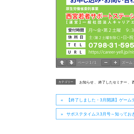
ページ
1
/
1
ズーム
カテゴリー
お知らせ
、
終了したセミナー
、
【終了しました・3月開講】ゲーム
サポステタイムス3月号～知ってお