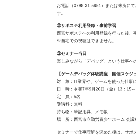
お電話（0798-31-5951）または
す。
②サポステ利用登録・事前学習
西宮サポステへの利用登録を行った後、事
※自宅での視聴はできません。
③セミナー当日
楽しみながら「デバッグ」という仕事へ
【ゲームデバッグ体験講座 開催スケジ
対 象：IT業界や、ゲームを使った仕事
日 時：令和7年9月26日（金）13：15～1
定 員：5名
受講料：無料
持ち物：筆記用具、メモ帳
場 所：西宮市立勤労青少年ホーム 会議
セミナーで仕事理解を深めた後は、サポ