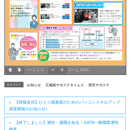
ページ
1
/
2
ズーム
100%
カテゴリー
お知らせ
、
広報紙サポステタイムス
、
西宮サポステ
【情報提供】ひとり親家庭のためのパソコンスキルアップ
講座開催のお知らせ♪
【終了しました】適性・適職を知る！GATB一般職業適性
検査