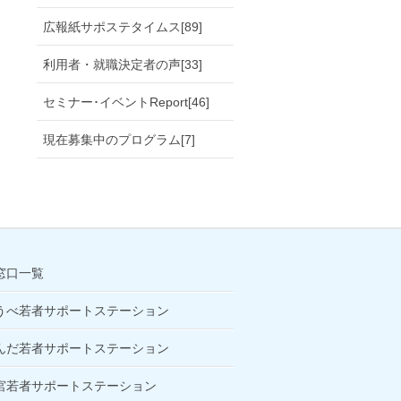
広報紙サポステタイムス[89]
利用者・就職決定者の声[33]
セミナー･イベントReport[46]
現在募集中のプログラム[7]
窓口一覧
うべ若者サポートステーション
んだ若者サポートステーション
宮若者サポートステーション