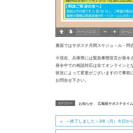
ページ
1
/
2
ズーム
裏面ではサポステ月間スケジュ－ル・問
※現在、兵庫県には緊急事態宣言が発令
発令中での相談対応は全てオンラインと
状況によって変更がございますので事前
お問合せ下さい。
カテゴリー
お知らせ
、
広報紙サポステタイ
～終了しました～3/8（月）今日か