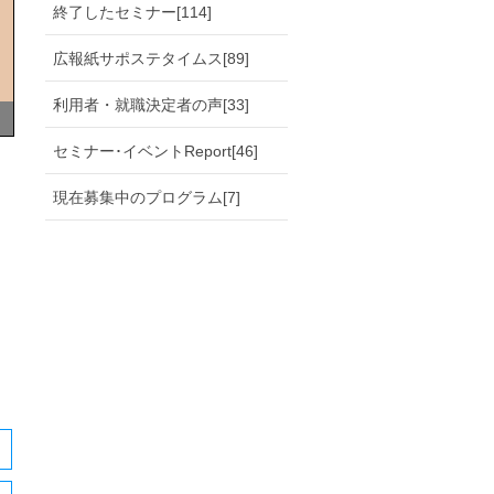
終了したセミナー[114]
広報紙サポステタイムス[89]
利用者・就職決定者の声[33]
セミナー･イベントReport[46]
現在募集中のプログラム[7]