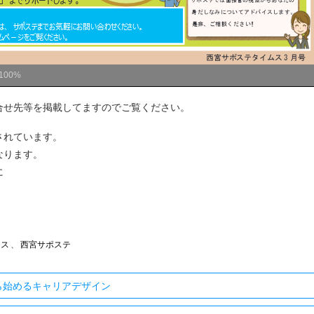
100%
合せ先等を掲載してますのでご覧ください。
されています。
なります。
に
ムス
、
西宮サポステ
ら始めるキャリアデザイン