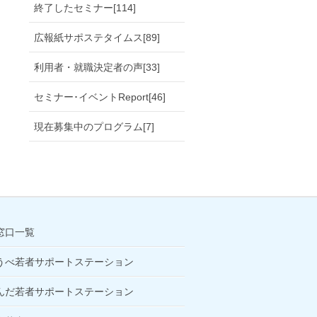
終了したセミナー[114]
広報紙サポステタイムス[89]
利用者・就職決定者の声[33]
セミナー･イベントReport[46]
現在募集中のプログラム[7]
窓口一覧
うべ若者サポートステーション
んだ若者サポートステーション