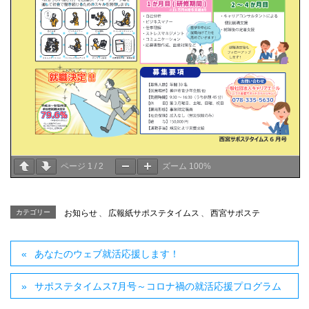
ページ
1
/
2
ズーム
100%
カテゴリー
お知らせ
、
広報紙サポステタイムス
、
西宮サポステ
あなたのウェブ就活応援します！
サポステタイムス7月号～コロナ禍の就活応援プログラム