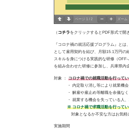
ページ
1
/
2
ズーム
（
コチラ
をクリックするとPDF形式で開
『コロナ禍の就活応援プログラム』とは、
として雇用契約を結び、月額15.1万円
スキルを身につける実践的な研修（OFF-
を組み合わせた研修に参加し、兵庫県内
対象 ：
コロナ禍での就職活動を行ってい
・ 内定取り消し等により就業機会
・ 解雇や雇止め等離職を余儀なく
・ 就業する機会を失っている人、就
※ コロナ禍で求職活動を行って
対象となるか不安な方はお気軽にお
実施期間