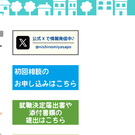
、
が
い