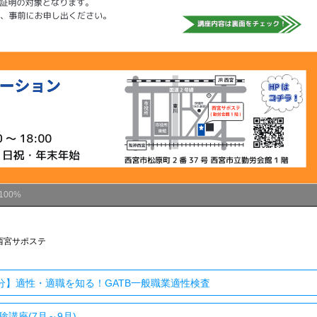
100%
西宮サポステ
分】適性・適職を知る！GATB一般職業適性検査
講座(7月～9月)