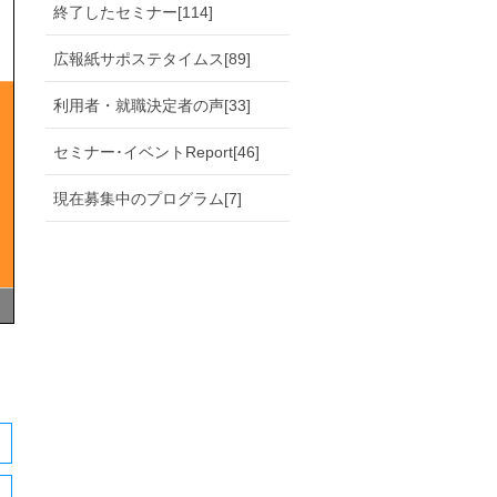
終了したセミナー[114]
広報紙サポステタイムス[89]
利用者・就職決定者の声[33]
セミナー･イベントReport[46]
現在募集中のプログラム[7]