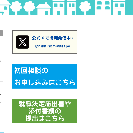
ハ
ル
し