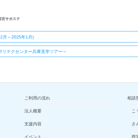
西宮サポステ
月～2025年1月)
t！ポリテクセンター兵庫見学ツアー～
ご利用の流れ
相談
法人概要
こ
支援内容
さ
イベント
西