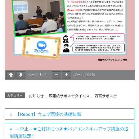
ページ
1
/
2
ズーム
100%
カテゴリー
お知らせ
、
広報紙サポステタイムス
、
西宮サポステ
【Report】ウェブ面接の基礎知識
～中止～★ご好評につき★パソコンスキルアップ講座の追
加講座決定‼