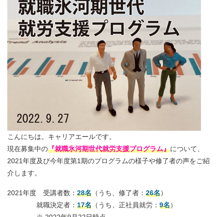
こんにちは。キャリアエールです。
現在募集中の
『就職氷河期世代就労支援プログラム』
について、
2021年度及び今年度第1期のプログラムの様子や修了者の声をご紹
介します。
2021年度 受講者数：
28名
（うち、修了者：
26名
）
就職決定者：
17名
（うち、正社員就労：
9名
）