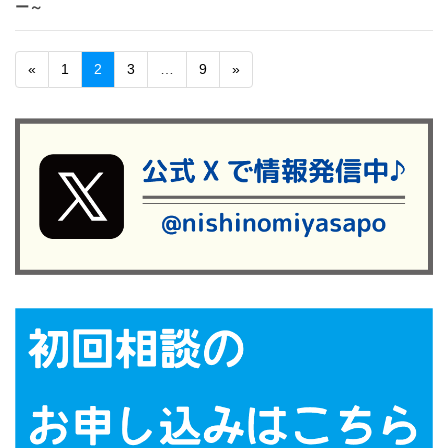
ー～
«
1
2
3
…
9
»