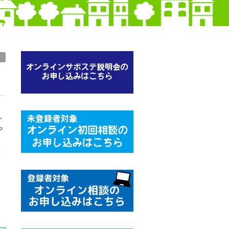
）
し
や
頑