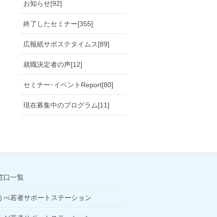
お知らせ[92]
終了したセミナー[355]
広報紙サポステタイムス[89]
就職決定者の声[12]
セミナー･イベントReport[80]
現在募集中のプログラム[11]
窓口一覧
うべ若者サポートステーション