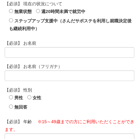
【必須】
現在の状況について
無業状態
週20時間未満で就労中
ステップアップ支援中（さんだサポステを利用し就職決定後
も継続利用中）
【必須】
お名前
【必須】
お名前（フリガナ）
【必須】
性別
男性
女性
無回答
【必須】
年齢
※15～49歳までの方にご利用いただくことができ
ます。