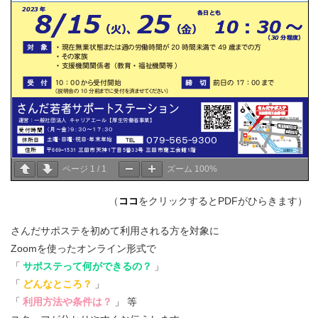
ページ
1
/
1
ズーム
100%
（
ココ
をクリックするとPDFがひらきます）
さんだサポステを初めて利用される方を対象に
Zoomを使ったオンライン形式で
「
サポステって何ができるの？
」
「
どんなところ？
」
「
利用方法や条件は？
」 等