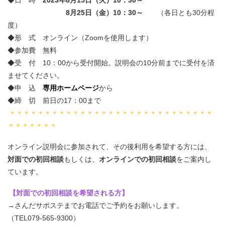
◆日 時
2023年8月15日（火）10：30～
8月25日（金）10：30～
（各日とも30分程
度）
◆形 式 オンライン（Zoomを使用します）
◆参加費 無料
◆受 付 10：00から受付開始。説明会の10分前までに受付を済
ませてください。
◆申 込
専用ホームページ
から
◆締 切 前日の17：00まで
＊＊＊＊＊＊＊＊＊＊＊＊＊＊＊＊＊＊＊＊＊＊＊＊＊＊＊＊＊
＊＊＊＊＊＊＊
オンライン説明会に参加されて、その後利用を希望する方には、
対面での初回相談
もしくは、
オンラインでの初回相談
をご案内し
ています。
【対面での初回相談を希望される方】
→さんだサポステまでお電話でご予約をお願いします。
（TEL079-565-9300）