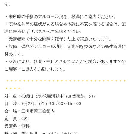
す。
・来所時の手指のアルコール消毒、検温にご協力ください。
・咳や発熱等の症状がある場合や体調に不安を感じる場合は、無
理に来所せずサポステへご連絡ください。
・受講者間で十分な間隔を確保した上で実施いたします。
・設備、備品のアルコール消毒、定期的な換気などの衛生管理に
努めます。
・状況により、延期・中止とさせていただく場合がありますので
ご理解・ご協力をお願いします。
＊＊＊＊＊＊＊＊＊＊＊＊＊＊＊＊＊＊＊＊＊＊＊＊＊＊＊＊＊
＊＊＊＊
対 象：49歳までの求職活動中（無業状態）の方
日 時：9月22日（金）13：00～15：00
会 場：三田市商工会館内
定 員：6名
受講料：無料
持ち物：筆記用具、イヤホン（あれば）