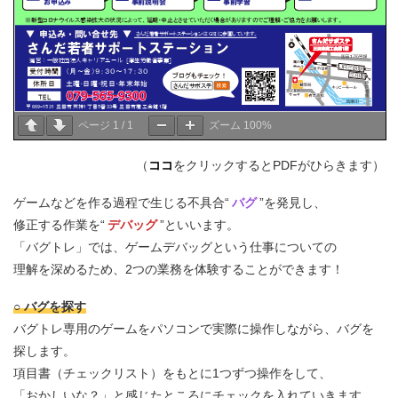
ページ
1
/
1
ズーム
100%
（
ココ
をクリックするとPDFがひらきます）
ゲームなどを作る過程で生じる不具合“
バグ
”を発見し、
修正する作業を“
デバッグ
”といいます。
「バグトレ」では、ゲームデバッグという仕事についての
理解を深めるため、2つの業務を体験することができます！
○ バグを探す
バグトレ専用のゲームをパソコンで実際に操作しながら、バグを
探します。
項目書（チェックリスト）をもとに1つずつ操作をして、
「おかしいな？」と感じたところにチェックを入れていきます。