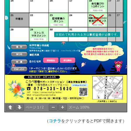
ページ
1
/
2
ズーム
100%
（
コチラ
をクリックするとPDFで開きます）