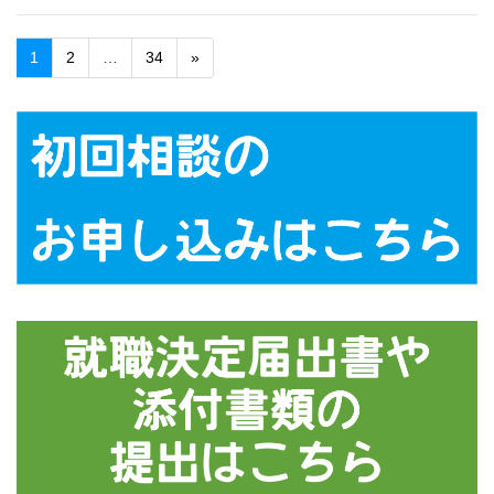
1
2
…
34
»