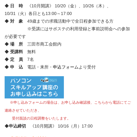
◆
日 時
《10月開講》 10/20（金）、10/26（木）、
10/31（火）各日とも13:00～17:00
◆
対 象
49歳までの求職活動中で全日程参加できる方
※受講にはサポステの利用登録と事前説明会への参加
が必要です
◆
場 所
三田市商工会館内
◆
受講料
無料
◆
定 員
7名
◆
申 込
電話・来所・
申込フォーム
より受付
※申し込みフォームの場合は、お申し込み確認後、こちらから電話にてご
連絡させていただき、
受付面談の日程調整をいたします。
◆
申込締切
《10月開講》 10/16（月）17:00