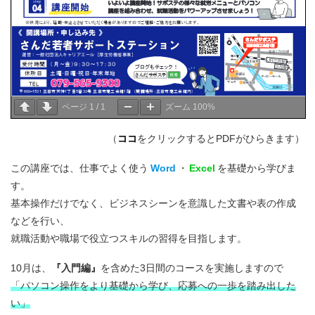
ページ
1
/
1
ズーム
100%
（
ココ
をクリックするとPDFがひらきます）
この講座では、仕事でよく使う
Word
・
Excel
を基礎から学びま
す。
基本操作だけでなく、ビジネスシーンを意識した文書や表の作成
などを行い、
就職活動や職場で役立つスキルの習得を目指します。
10月は、
『入門編』
を含めた3日間のコースを実施しますので
「パソコン操作をより基礎から学び、応募への一歩を踏み出した
い」