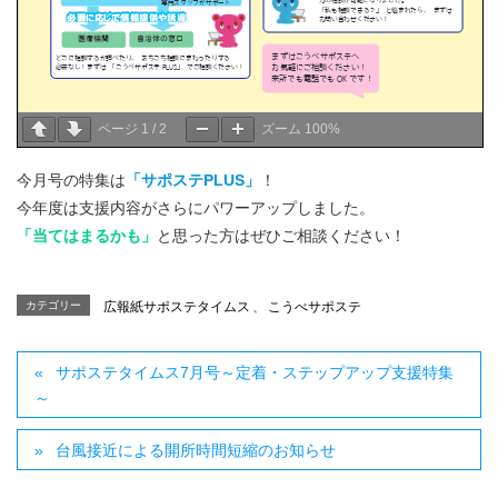
ページ
1
/
2
ズーム
100%
今月号の特集は
「サポステPLUS」
！
今年度は支援内容がさらにパワーアップしました。
「当てはまるかも」
と思った方はぜひご相談ください！
カテゴリー
広報紙サポステタイムス
、
こうべサポステ
サポステタイムス7月号～定着・ステップアップ支援特集
～
台風接近による開所時間短縮のお知らせ