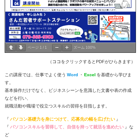
ページ
1
/
1
ズーム
100%
（
ココ
をクリックするとPDFがひらきます）
この講座では、仕事でよく使う
Word
・
Excel
を基礎から学びま
す。
基本操作だけでなく、ビジネスシーンを意識した文書や表の作成
などを行い、
就職活動や職場で役立つスキルの習得を目指します。
『
パソコン基礎力を身につけて、応募先の幅を広げたい
』
『
パソコンスキルを習得して、自信を持って就活を進めたい
』な
ど