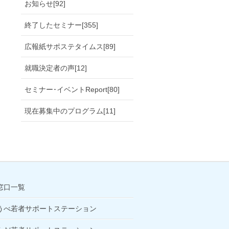
お知らせ[92]
終了したセミナー[355]
広報紙サポステタイムス[89]
就職決定者の声[12]
セミナー･イベントReport[80]
現在募集中のプログラム[11]
窓口一覧
うべ若者サポートステーション