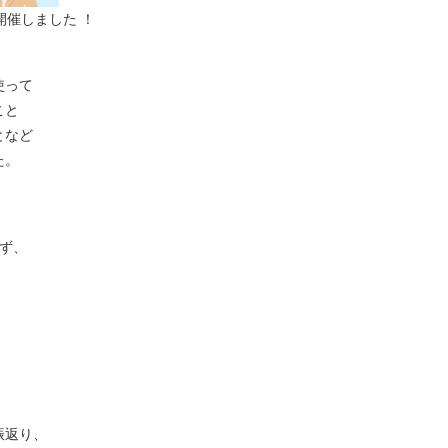
開催しました ！
使って
こと
となど
た。
ず、
振返り、