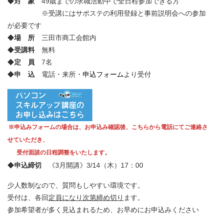
◆
対 象
49歳までの求職活動中で全日程参加できる方
※受講にはサポステの利用登録と事前説明会への参加
が必要です
◆
場 所
三田市商工会館内
◆
受講料
無料
◆
定 員
7名
◆
申 込
電話・来所・
申込フォーム
より受付
※申込みフォームの場合は、お申込み確認後、こちらから電話にてご連絡さ
せていただき、
受付面談の日程調整をいたします。
◆
申込締切
《3月開講》3/14（木）17：00
少人数制なので、質問もしやすい環境です。
受付は、各回
定員になり次第締め切り
ます。
参加希望者が多く見込まれるため、お早めにお申込みください