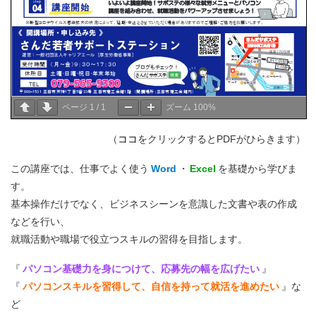
ページ
1
/
1
ズーム
100%
（
ココ
をクリックするとPDFがひらきます）
この講座では、仕事でよく使う
Word
・
Excel
を基礎から学びま
す。
基本操作だけでなく、ビジネスシーンを意識した文書や表の作成
などを行い、
就職活動や職場で役立つスキルの習得を目指します。
『
パソコン基礎力を身につけて、応募先の幅を広げたい
』
『
パソコンスキルを習得して、自信を持って就活を進めたい
』な
ど