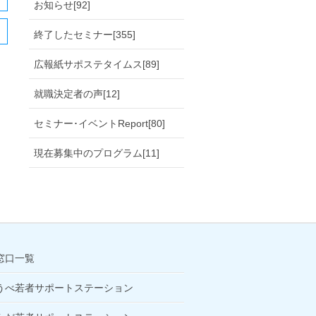
お知らせ[92]
終了したセミナー[355]
広報紙サポステタイムス[89]
就職決定者の声[12]
セミナー･イベントReport[80]
現在募集中のプログラム[11]
窓口一覧
うべ若者サポートステーション