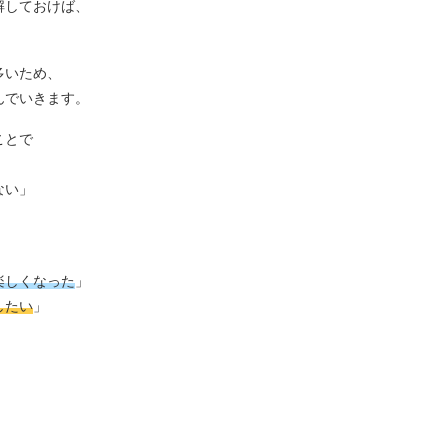
解しておけば、
多いため、
んでいきます。
ことで
ない」
楽しくなった
」
したい
」