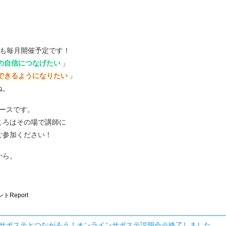
度も毎月開催予定です！
の自信につなげたい
」
できるようになりたい
」
ね。
コースです。
ころはその場で講師に
ご参加ください！
から。
トReport
サポステとつながろう！オンラインサポステ説明会※終了しました