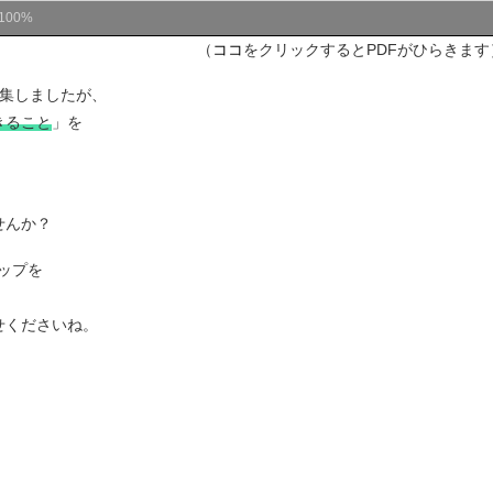
100%
（
ココ
をクリックするとPDFがひらきます
特集しましたが、
きること
」を
せんか？
ップを
せくださいね。