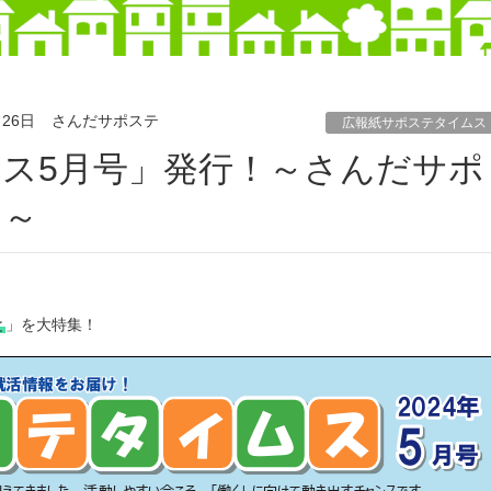
月26日
さんだサポステ
広報紙サポステタイムス
と～
。
と
」を大特集！