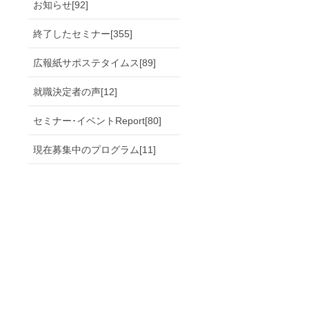
お知らせ[92]
終了したセミナー[355]
広報紙サポステタイムス[89]
就職決定者の声[12]
セミナー･イベントReport[80]
現在募集中のプログラム[11]