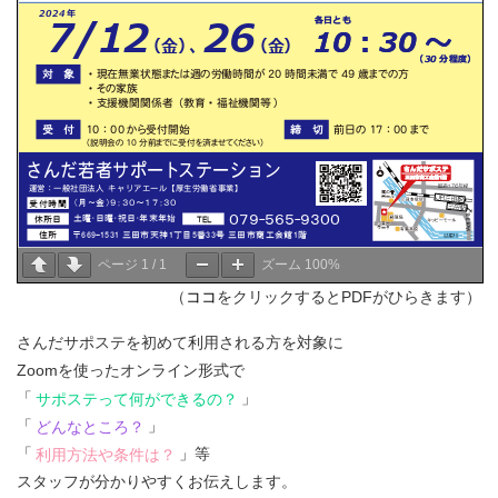
ページ
1
/
1
ズーム
100%
（
ココ
をクリックするとPDFがひらきます）
さんだサポステを初めて利用される方を対象に
Zoomを使ったオンライン形式で
「
サポステって何ができるの？
」
「
どんなところ？
」
「
利用方法や条件は？
」等
スタッフが分かりやすくお伝えします。