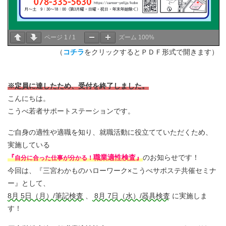
ページ
1
/
1
ズーム
100%
（
コチラ
をクリックするとＰＤＦ形式で開きます）
※定員に達したため、受付を終了しました。
こんにちは。
こうべ若者サポートステーションです。
ご自身の適性や適職を知り、就職活動に役立てていただくため、
実施している
『
職業適性検査』
のお知らせです！
自分に合った仕事が分かる！
今回は、『三宮わかものハローワーク×こうべサポステ共催セミナ
ー』として、
8月 5日（月）/筆記検査
、
8月 7日（水）/器具検査
に実施しま
す！