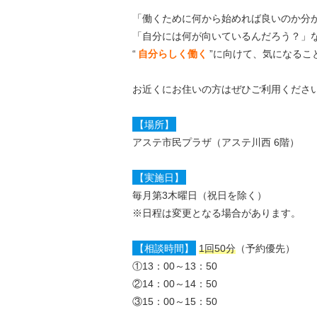
「働くために何から始めれば良いのか分
「自分には何が向いているんだろう？」
“
自分らしく働く
”に向けて、気になるこ
お近くにお住いの方はぜひご利用くださ
【場所】
アステ市民プラザ（アステ川西 6階）
【実施日】
毎月第3木曜日（祝日を除く）
※日程は変更となる場合があります。
【相談時間】
1回50分
（予約優先）
①13：00～13：50
②14：00～14：50
③15：00～15：50