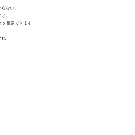
からない」
など、
とを相談できます。
いね。