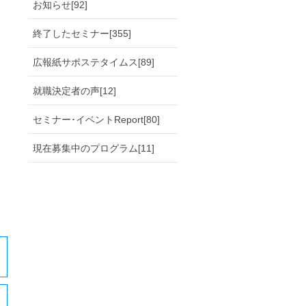
お知らせ[92]
終了したセミナー[355]
広報紙サポステタイムス[89]
就職決定者の声[12]
セミナー･イベントReport[80]
現在募集中のプログラム[11]