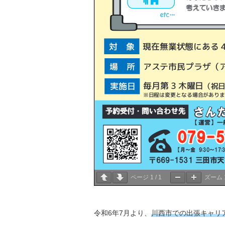
ページ
1
/
1
ズーム
令和6年7月より、
川西市での出張キャリ