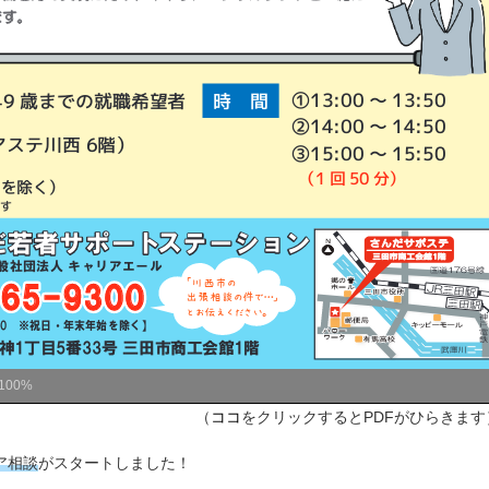
100%
（
ココ
をクリックするとPDFがひらきます
ア相談
がスタートしました！