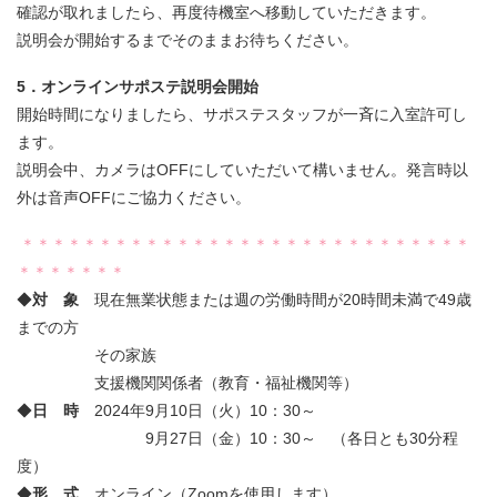
確認が取れましたら、再度待機室へ移動していただきます。
説明会が開始するまでそのままお待ちください。
5．オンラインサポステ説明会開始
開始時間になりましたら、サポステスタッフが一斉に入室許可し
ます。
説明会中、カメラはOFFにしていただいて構いません。発言時以
外は音声OFFにご協力ください。
＊＊＊＊＊＊＊＊＊＊＊＊＊＊＊＊＊＊＊＊＊＊＊＊＊＊＊＊＊
＊＊＊＊＊＊＊
◆
対 象
現在無業状態または週の労働時間が20時間未満で49歳
までの方
その家族
支援機関関係者（教育・福祉機関等）
◆
日 時
2024年9月10日（火）10：30～
9月27日（金）10：30～ （各日とも30分程
度）
◆
形 式
オンライン（Zoomを使用します）