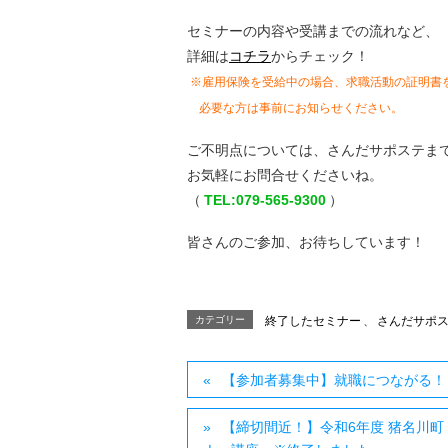
セミナーの内容や受講までの流れなど、
詳細は
コチラ
からチェック！
※雇用保険を受給中の場合、求職活動の証明書
必要な方は事前にお知らせください。
ご不明点については、さんだサポステま
お気軽にお問合せくださいね。
（
TEL:079-565-9300
）
皆さんのご参加、お待ちしています！
カテゴリー
終了したセミナー
、
さんだサポ
【参加者募集中】就職につながる！
【締切間近！】令和6年度 猪名川