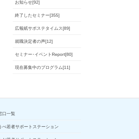
お知らせ[92]
終了したセミナー[355]
広報紙サポステタイムス[89]
就職決定者の声[12]
セミナー･イベントReport[80]
現在募集中のプログラム[11]
窓口一覧
うべ若者サポートステーション