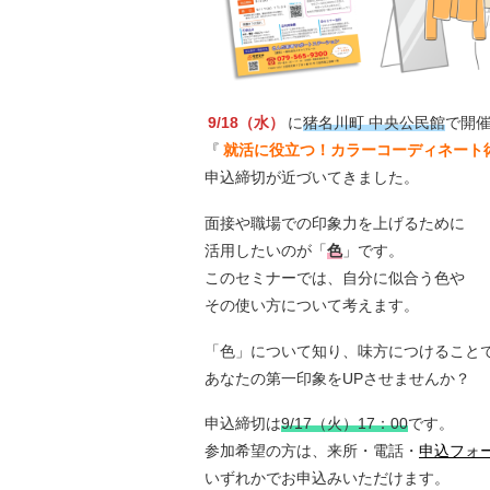
9/18（水）
に
猪名川町 中央公民館
で開
『
就活に役立つ！カラーコーディネート
申込締切が近づいてきました。
面接や職場での印象力を上げるために
活用したいのが「
色
」です。
このセミナーでは、自分に似合う色や
その使い方について考えます。
「色」について知り、味方につけること
あなたの第一印象をUPさせませんか？
申込締切は
9/17（火）17：00
です。
参加希望の方は、来所・電話・
申込フォ
いずれかでお申込みいただけます。