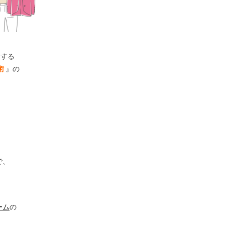
催する
術
』の
で、
ーム
の