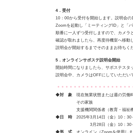
4．受付
10：00から受付を開始します。説明会
Zoomを起動し「ミーティングID」と
順番に一人ずつ受付しますので、カメラ
確認が取れましたら、再度待機室へ移動
説明会が開始するまでそのままお待ちく
5．オンラインサポステ説明会開始
開始時間になりましたら、サポステスタ
説明会中、カメラはOFFにしていただい
＊＊＊＊＊＊＊＊＊＊＊＊＊＊＊＊＊＊
◆
対 象
現在無業状態または週の労働時間
その家族
支援機関関係者（教育・福祉機
◆
日 時
2025年3月14日（金）10：30
3月28日（金）10：30～ 
◆
形 式
オンライン（Zoomを使用し