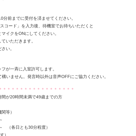
の10分前までに受付を済ませてください。
「パスコード」を入力後、待機室でお待ちいただくと
とマイクをONにしてください。
していただきます。
ださい。
ッフが一斉に入室許可します。
て構いません。発言時以外は音声OFFにご協力ください。
＊＊＊＊＊＊＊＊＊＊＊＊＊＊＊＊＊＊
が20時間未満で49歳までの方
関等）
～
（各日とも30分程度）
ます）