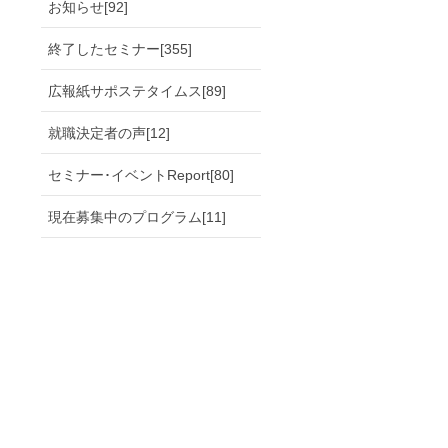
お知らせ[92]
終了したセミナー[355]
広報紙サポステタイムス[89]
就職決定者の声[12]
セミナー･イベントReport[80]
現在募集中のプログラム[11]