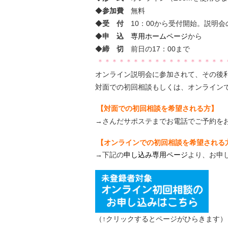
◆
参加費
無料
◆
受 付
10：00から受付開始。説明会
◆
申 込
専用ホームページ
から
◆
締 切
前日の17：00まで
＊＊＊＊＊＊＊＊＊＊＊＊＊＊＊＊＊＊
オンライン説明会に参加されて、その後
対面での初回相談もしくは、オンライン
【対面での初回相談を希望される方】
→さんだサポステまでお電話でご予約をお願いし
【オンラインでの初回相談を希望される
→下記の
申し込み専用ページ
より、お申
（↑クリックするとページがひらきます）