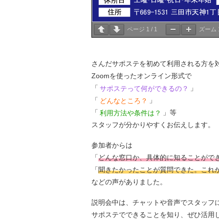
ページ
1
/
1
ズーム
さんだサポステを初めて利用される方を
Zoomを使ったオンライン形式で
「
サポステって何ができるの？
」
「
どんなところ？
」
「
利用方法や条件は？
」等
スタッフが分かりやすくお伝えします。
参加者からは
「
どんな窓口か、具体的に知ることがで
「
聞きたかったことが質問できた。これ
などの声がありました。
説明会中は、チャットや音声でスタッフ
サポステでできることを知り、ぜひ活用