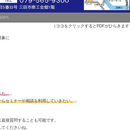
100%
（
ココ
をクリックするとPDFがひらきます
対象に
きた。
」
からセミナーや相談を利用していきたい。
」
に直接質問することも可能です。
してくださいね。