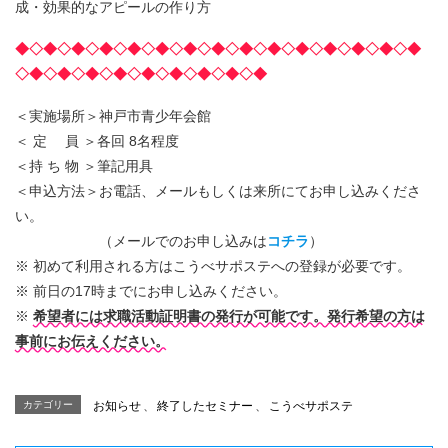
成・効果的なアピールの作り方
◆◇◆◇◆◇◆◇◆◇◆◇◆◇◆◇◆◇◆◇◆◇◆◇◆◇◆◇◆
◇◆◇◆◇◆◇◆◇◆◇◆◇◆◇◆◇◆
＜実施場所＞神戸市青少年会館
＜ 定 員 ＞各回 8名程度
＜持 ち 物 ＞筆記用具
＜申込方法＞お電話、メールもしくは来所にてお申し込みくださ
い。
（メールでのお申し込みは
コチラ
）
※ 初めて利用される方はこうべサポステへの登録が必要です。
※ 前日の17時までにお申し込みください。
※
希望者には求職活動証明書の発行が可能です。発行希望の方は
事前にお伝えください。
カテゴリー
お知らせ
、
終了したセミナー
、
こうべサポステ