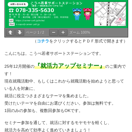
ページ
1
/
2
ズーム
100%
（
コチラ
をクリックするとＰＤＦ形式で開きます）
こんにちは。こうべ若者サポートステーションです。
『就活力アップセミナー』
25年12月開催の
のご案内で
す！
現在就職活動中、もしくはこれから就職活動を始めようと思って
いる人を対象に、
就活に役立つさまざまなテーマを集めました。
受けたいテーマを自由にお選びください。参加は無料です。
1回のみの参加も、複数回参加もOKです。
セミナー参加を通して、就活に対するモヤモヤを軽くし、
就活力を高めて効率よく進めていきましょう！