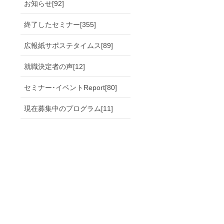
お知らせ[92]
終了したセミナー[355]
広報紙サポステタイムス[89]
就職決定者の声[12]
セミナー･イベントReport[80]
現在募集中のプログラム[11]