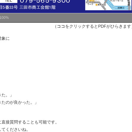
100%
（
ココ
をクリックするとPDFがひらきます
対象に
きた。」
きたのが良かった。」
に直接質問することも可能です。
してくださいね。