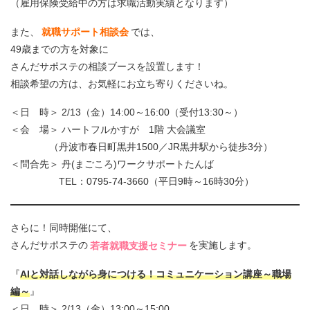
（雇用保険受給中の方は求職活動実績となります）
また、
就職サポート相談会
では、
49歳までの方を対象に
さんだサポステの相談ブースを設置します！
相談希望の方は、お気軽にお立ち寄りくださいね。
＜日 時＞ 2/13（金）14:00～16:00（受付13:30～）
＜会 場＞ ハートフルかすが 1階 大会議室
（丹波市春日町黒井1500／JR黒井駅から徒歩3分）
＜問合先＞ 丹(まごころ)ワークサポートたんば
TEL：0795-74-3660（平日9時～16時30分）
さらに！同時開催にて、
さんだサポステの
若者就職支援セミナー
を実施します。
『
AIと対話しながら身につける！コミュニケーション講座～職場
編～
』
＜日 時＞
2/13（金）13:00～15:00