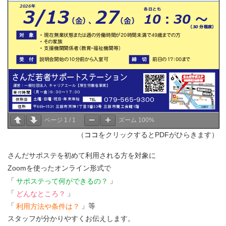
ページ
1
/
1
ズーム
100%
（
ココ
をクリックするとPDFがひらきます）
さんだサポステを初めて利用される方を対象に
Zoomを使ったオンライン形式で
「
サポステって何ができるの？
」
「
どんなところ？
」
「
利用方法や条件は？
」等
スタッフが分かりやすくお伝えします。