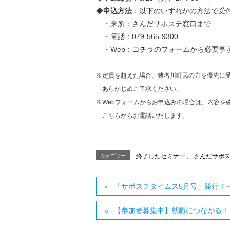
◆
申込方法
：以下のいずれかの方法で受
・来所：さんだサポステ窓口まで
・電話：079-565-9300
・Web：
コチラ
のフォームから必要事
※定員を超えた場合、猪名川町民の方を優先に
あらかじめご了承ください。
※Webフォームからお申込みの場合は、内容を
こちらからお電話いたします。
カテゴリー
終了したセミナー
、
さんだサポ
「サポステタイムス5月号」発行！
【参加者募集中】就職につながる！