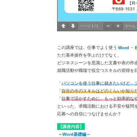
ページ
1
/
1
ズーム
この講座では、仕事でよく使う
Word
・
ただ基本操作を学ぶだけでなく、
ビジネスシーンを意識した文書や表の作
就職活動や職場で役立つスキルの習得を
「
パソコンを使う仕事に就きたいけど、
「
自分の今のスキルはどのくらいか知り
「
仕事で活かすために、もっと効率的な
といった、求職活動における不安や疑問
応募への自信につなげませんか？
【講座内容】
～Word基礎編～