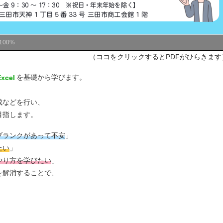
100%
（
ココ
をクリックするとPDFがひらきます
Excel
を基礎から学びます。
成などを行い、
目指します。
ブランクがあって不安
」
たい
」
やり方を学びたい
」
を解消することで、