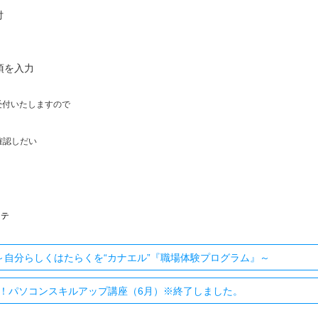
付
項を入力
受付いたしますので
確認しだい
ステ
～自分らしくはたらくを“カナエル”『職場体験プログラム』～
！パソコンスキルアップ講座（6月）※終了しました。