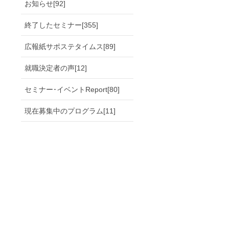
お知らせ[92]
終了したセミナー[355]
広報紙サポステタイムス[89]
就職決定者の声[12]
セミナー･イベントReport[80]
現在募集中のプログラム[11]