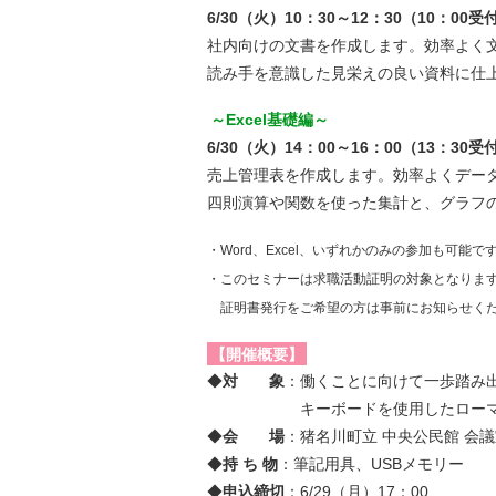
6/30（火）10：30～12：30（10：00
社内向けの文書を作成します。効率よく
読み手を意識した見栄えの良い資料に仕
～Excel基礎編～
6/30（火）14：00～16：00（13：30
売上管理表を作成します。効率よくデー
四則演算や関数を使った集計と、グラフ
・Word、Excel、いずれかのみの参加も可能で
・このセミナーは求職活動証明の対象となりま
証明書発行をご希望の方は事前にお知らせく
【開催概要】
◆
対 象
：働くことに向けて一歩踏み
キーボードを使用したローマ字
◆
会 場
：猪名川町立 中央公民館 会議
◆
持 ち 物
：筆記用具、USBメモリー
◆
申込締切
：6/29（月）17：00