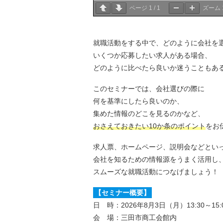
ページ
1
/
1
ズーム
就職活動をする中で、どのように会社を
いくつか応募したい求人がある場合、
どのように比べたら良いか迷うこともあ
このセミナーでは、会社選びの際に
何を基準にしたら良いのか、
集めた情報のどこを見るのかなど、
おさえておきたい10か条のポイント
をお
求人票、ホームページ、説明会などとい
会社を知るための情報源をうまく活用し
スムーズな就職活動につなげましょう！
【セミナー概要】
日 時：2026年8月3日（月）13:30～15:
会 場：三田市商工会館内