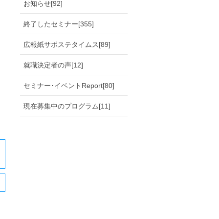
お知らせ[92]
終了したセミナー[355]
広報紙サポステタイムス[89]
就職決定者の声[12]
セミナー･イベントReport[80]
現在募集中のプログラム[11]