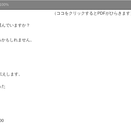
100%
（
ココ
をクリックするとPDFがひらきます
選んでいますか？
るかもしれません。
伝えします。
った
、
00