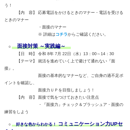
う！
【内 容】 応募電話をかけるときのマナー・電話を受ける
ときのマナー
・面接のマナー
※ 詳細は
コチラ
からご確認ください。
面接対策 ～実践編～
○
【日 時】 令和 8年 7月 22日（水）13：00～14：30
【テーマ】 就活を進めていく上で避けて通れない『面
接』。
面接の基本的なマナーなど、ご自身の過不足ポ
イントを確認し、
面接力ＵＰを目指しましょう！
【内 容】 面接で気をつけておきたい注意点
・『面接力』チェック＆ブラッシュア・面接の
練習をしよう
コミュニケーション力UPセ
○
好きな色からわかる！