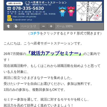
ページ
1
/
2
ズーム
100%
（
コチラ
をクリックするとＰＤＦ形式で開きます）
こんにちは。こうべ若者サポートステーションです。
『就活力アップセミナー』
26年7月開催の
のご案内で
す！
現在就職活動中、もしくはこれから就職活動を始めようと思って
いる人を対象に、
就活に役立つさまざまなテーマを集めました。
受けたいテーマを自由にお選びください。参加は無料です。
1回のみの参加も、複数回参加もOKです。
セミナー参加を通して、就活に対するモヤモヤを軽くし、
就活力を高めて効率よく進めていきましょう！