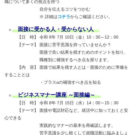
職について多くの視点を持つ
自分を伝えるコツをつかむ
※ 詳細は
コチラ
からご確認ください。
面接に受かる人・受からない人
○
【日 時】 令和 8年 7月 10日（金）10：30～12：00
【テーマ】 面接に苦手意識を持っていませんか？
面接で良い結果を残すためのポイントを知り、
職種別に補強するべき点を探ります。
【内 容】 面接で結果を残す人とは・面接のために準備を
することとは
・プラスαの補強すべき点を知る
ビジネスマナー講座 ～面接編～
○
【日 時】 令和 8年 7月 15日（水）14：00～15：30
【テーマ】 面接や電話対応など、就活中に知っておくと安
心できる
実践的なマナーの基本を再確認します。
苦手意識を少し軽くして就職活動に臨みましょ