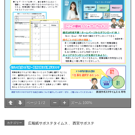
ページ
1
/
2
ズーム
100%
カテゴリー
広報紙サポステタイムス
、
西宮サポステ