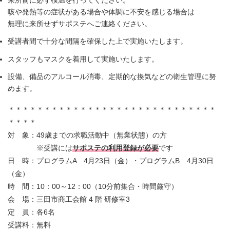
来所前に必ず検温を行ってください。
咳や発熱等の症状がある場合や体調に不安を感じる場合は
無理に来所せずサポステへご連絡ください。
受講者間で十分な間隔を確保した上で実施いたします。
スタッフもマスクを着用して実施いたします。
設備、備品のアルコール消毒、定期的な換気などの衛生管理に努
めます。
＊＊＊＊＊＊＊＊＊＊＊＊＊＊＊＊＊＊＊＊＊＊＊＊＊＊＊＊＊
＊＊＊＊
対 象：49歳までの求職活動中（無業状態）の方
※受講には
サポステの利用登録が必要
です
日 時：プログラムA 4月23日（金）・プログラムB 4月30日
（金）
時 間：10：00～12：00（10分前集合・時間厳守）
会 場：三田市商工会館 4 階 研修室3
定 員：各6名
受講料：無料