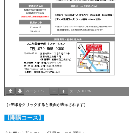
ページ
1
/
2
ズーム
100%
（↑矢印をクリックすると裏面が表示されます）
【開講コース】