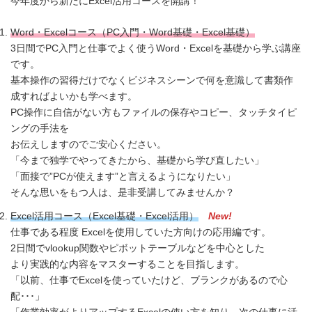
今年度から新たにExcel活用コースを開講！
Word・Excelコース（PC入門・Word基礎・Excel基礎）
3日間でPC入門と仕事でよく使うWord・Excelを基礎から学ぶ講座
です。
基本操作の習得だけでなくビジネスシーンで何を意識して書類作
成すればよいかも学べます。
PC操作に自信がない方もファイルの保存やコピー、タッチタイピ
ングの手法を
お伝えしますのでご安心ください。
「今まで独学でやってきたから、基礎から学び直したい」
「面接で”PCが使えます”と言えるようになりたい」
そんな思いをもつ人は、是非受講してみませんか？
Excel活用コース（Excel基礎・Excel活用）
New
!
仕事である程度 Excelを使用していた方向けの応用編です。
2日間でvlookup関数やピボットテーブルなどを中心とした
より実践的な内容をマスターすることを目指します。
「以前、仕事でExcelを使っていたけど、ブランクがあるので心
配･･･」
「作業効率がよりアップするExcelの使い方を知り、次の仕事に活