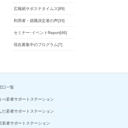
広報紙サポステタイムス[89]
利用者・就職決定者の声[33]
セミナー･イベントReport[46]
現在募集中のプログラム[7]
窓口一覧
うべ若者サポートステーション
んだ若者サポートステーション
宮若者サポートステーション