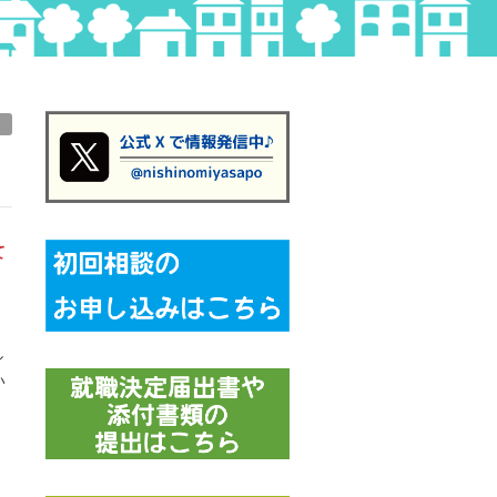
て
し
い