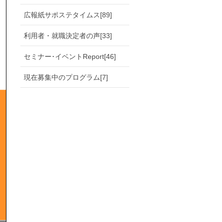
広報紙サポステタイムス[89]
利用者・就職決定者の声[33]
セミナー･イベントReport[46]
現在募集中のプログラム[7]