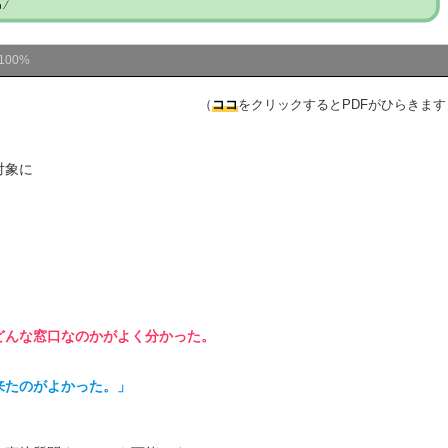
100%
（
ココ
をクリックするとPDFがひらきます
対象に
どんな窓口なのかがよく分かった。
来たのがよかった。」