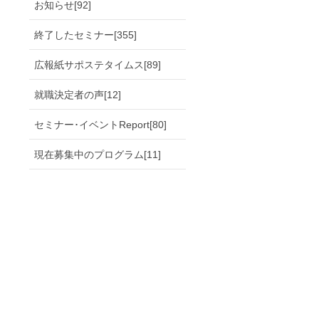
お知らせ[92]
終了したセミナー[355]
広報紙サポステタイムス[89]
就職決定者の声[12]
セミナー･イベントReport[80]
現在募集中のプログラム[11]