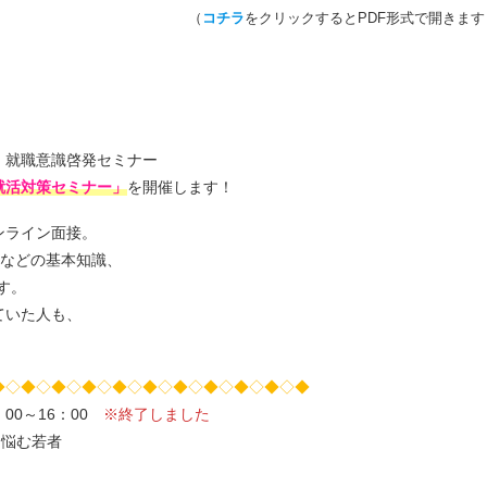
（
コチラ
をクリックするとPDF形式で開きます
 就職意識啓発セミナー
就活対策セミナー」
を開催します！
ンライン面接。
ーなどの基本知識、
す。
ていた人も、
◆◇◆◇◆◇◆◇◆◇◆◇◆◇◆◇◆◇◆◇◆
00～16：00
※終了しました
に悩む若者