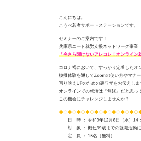
こんにちは。
こうべ若者サポートステーションです。
セミナーのご案内です！
兵庫県ニート就労支援ネットワーク事業
「今さら聞けないアレコレ！オンライン
コロナ禍において、すっかり定着したオ
模擬体験を通してZoomの使い方やマナ
写り映えUPのための裏ワザをお伝えしま
オンラインでの就活は『無縁』だと思っ
この機会にチャレンジしませんか？
◆◇◆◇◆◇◆◇◆◇◆◇◆◇◆◇◆◇
日 時 ： 令和3年12月8日（水）14：
対 象 ： 概ね39歳までの就職活動
定 員 ： 15名（無料）