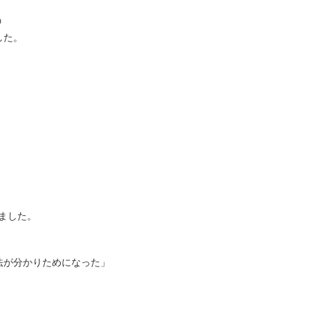
う
した。
びました。
法が分かりためになった」