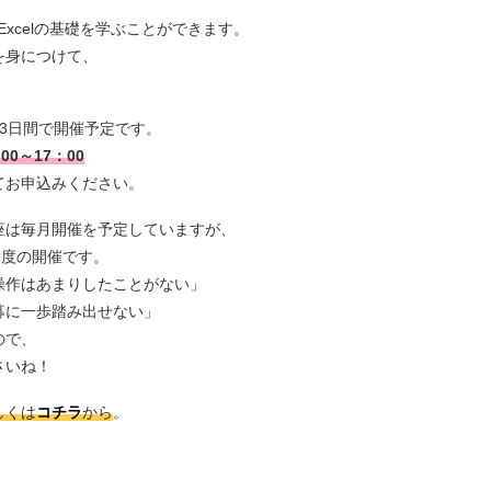
Excelの基礎を学ぶことができます。
を身につけて、
3日間で開催予定です。
00～17：00
てお申込みください。
座は毎月開催を予定していますが、
1度の開催です。
操作はあまりしたことがない」
募に一歩踏み出せない」
ので、
さいね！
しくは
コチラ
から
。