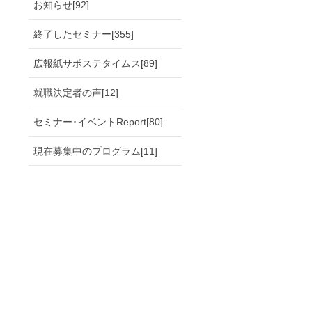
お知らせ[92]
終了したセミナー[355]
広報紙サポステタイムス[89]
就職決定者の声[12]
セミナー･イベントReport[80]
現在募集中のプログラム[11]