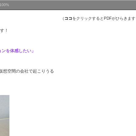
100%
（
ココ
をクリックするとPDFがひらきます
す！
」
ョンを体感したい」
仮想空間の会社で起こりうる