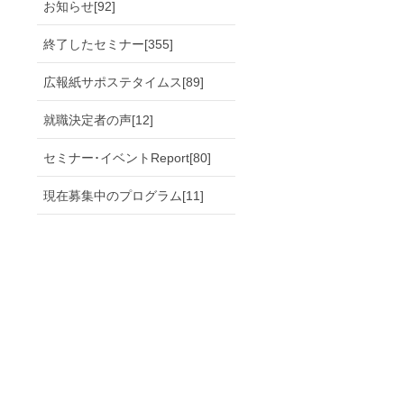
お知らせ[92]
終了したセミナー[355]
広報紙サポステタイムス[89]
就職決定者の声[12]
セミナー･イベントReport[80]
現在募集中のプログラム[11]