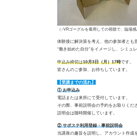
（↑VRゴーグルを着用しての視聴で、臨場
体験後に解決策を考え、他の参加者とも
“働き始めた自分”をイメージし、シミュ
申込み締切は
10月3日（月）17時
です。
皆さんのご参加、お待ちしています。
【受講までの流れ】
① お申込み
電話または来所にて受付しています。
その際、事前説明会の予約をお取りくだ
説明会は随時開催しています。
② サポステ利用登録・事前説明会
当講座の趣旨を説明し、アカウント作成