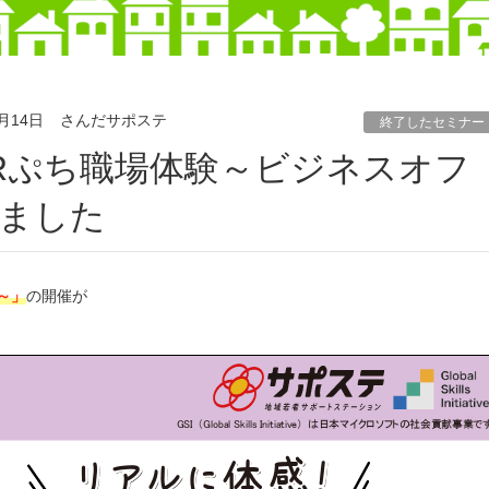
0月14日
さんだサポステ
終了したセミナー
ました
～」
の開催が