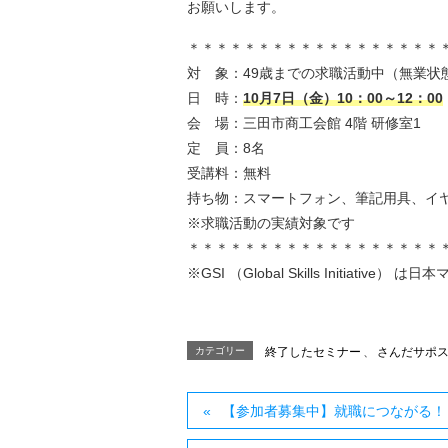
お願いします。
＊＊＊＊＊＊＊＊＊＊＊＊＊＊＊＊＊＊
対 象：49歳までの求職活動中（無業状
日 時：
10月7日（金）10：00～12：00
会 場：三田市商工会館 4階 研修室1
定 員：8名
受講料：無料
持ち物：スマートフォン、筆記用具、イ
※求職活動の実績対象です
＊＊＊＊＊＊＊＊＊＊＊＊＊＊＊＊＊＊
※GSI （Global Skills Initiati
カテゴリー
終了したセミナー
、
さんだサポ
【参加者募集中】就職につながる！