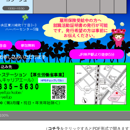
100%
（
コチラ
をクリックするとPDF形式で開きます