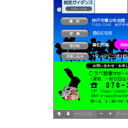
ページ
1
/
2
ズーム