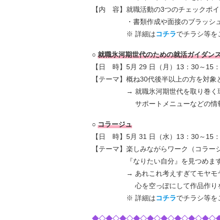
【内 容】就職活動の3つのチェックポ
・書類作成や面接のブラッシュ
※ 詳細は
コチラ
でチラシ等を
○
就職氷河期世代のための就活ガイダン
【日 時】5月 29 日（月）13：30～15：
【テーマ】概ね30代後半以上の方を対象
→ 就職氷河期世代を取り巻く環境
サポートメニューなどの情報提供
○
コラージュ
【日 時】5月 31 日（水）13：30～15：
【テーマ】楽しみながらワーク（コラー
『なりたい自分』を見つめま
→ あれこれ考えすぎてモヤモヤして
心を空っぽにして作品作りを楽し
※ 詳細は
コチラ
でチラシ等を
◆◇◆◇◆◇◆◇◆◇◆◇◆◇◆◇◆◇