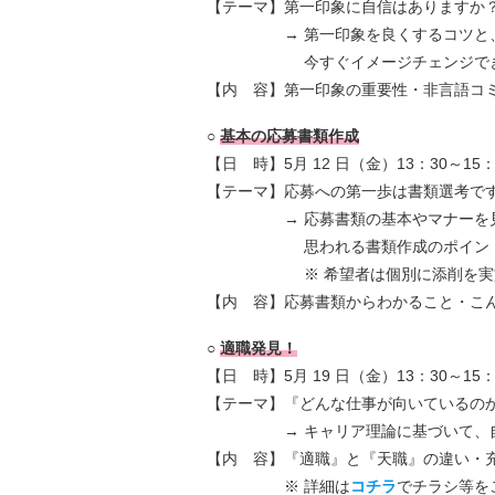
【テーマ】第一印象に自信はありますか
→ 第一印象を良くするコツと、
今すぐイメージチェンジできる
【内 容】第一印象の重要性・非言語コ
○
基本の応募書類作成
【日 時】5月 12 日（金）13：30～15：
【テーマ】応募への第一歩は書類選考です
→ 応募書類の基本やマナーを見直
思われる書類作成のポイントを
※ 希望者は個別に添削を実施
【内 容】応募書類からわかること・こ
○
適職発見！
【日 時】5月 19 日（金）13：30～15：
【テーマ】『どんな仕事が向いているの
→ キャリア理論に基づいて、自分
【内 容】『適職』と『天職』の違い・
※ 詳細は
コチラ
でチラシ等を